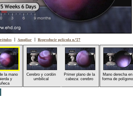
rótulos
Ampliar
Reproducir película n.º27
|
|
de la mano
Cerebro y cordón
Primer plano de la
Mano derecha en
uierda y
umbilical
cabeza: cerebro
forma de polígono
uñeca