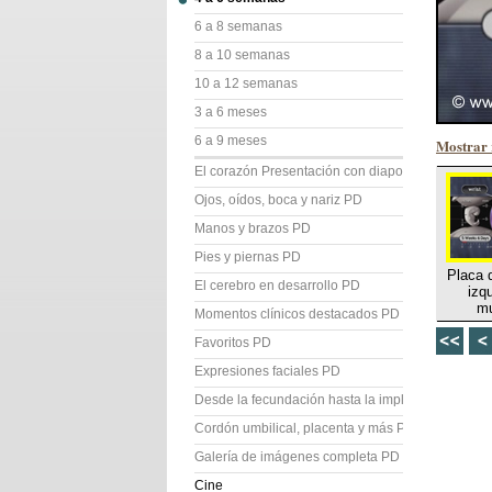
6 a 8 semanas
8 a 10 semanas
10 a 12 semanas
3 a 6 meses
6 a 9 meses
Mostrar 
El corazón Presentación con diapositivas (PD)
Ojos, oídos, boca y nariz PD
Manos y brazos PD
Pies y piernas PD
Placa 
El cerebro en desarrollo PD
izq
m
Momentos clínicos destacados PD
Favoritos PD
Expresiones faciales PD
Desde la fecundación hasta la implantación PD
Cordón umbilical, placenta y más PD
Galería de imágenes completa PD
Cine