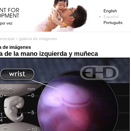
English
Español
Português
 por vez
rincipal
galería de imágenes
>
ía de imágenes
a de la mano izquierda y muñeca