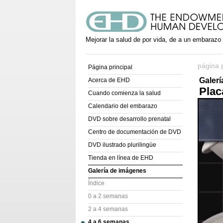
Mejorar la salud de por vida, de a un embarazo
página p
Página principal
Galer
Acerca de EHD
Plac
Cuando comienza la salud
Calendario del embarazo
DVD sobre desarrollo prenatal
Centro de documentación de DVD
DVD ilustrado plurilingüe
Tienda en línea de EHD
Galería de imágenes
Índice
0 a 2 semanas
2 a 4 semanas
4 a 6 semanas