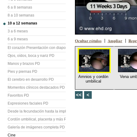
6 a 8 semanas
8 a 10 semanas
10 a 12 semanas
3 a 6 meses
6 a 9 meses
Ocultar rótulos
Ampliar
Repr
|
|
El corazón Presentación con diapositivas (PD)
Ojos, oídos, boca y nariz PD
Manos y brazos PD
Pies y piernas PD
Amnios y cordón
Vena umbi
El cerebro en desarrollo PD
umbilical
Momentos clínicos destacados PD
Favoritos PD
Expresiones faciales PD
Desde la fecundación hasta la implantación PD
Cordón umbilical, placenta y más PD
Galería de imágenes completa PD
Cine