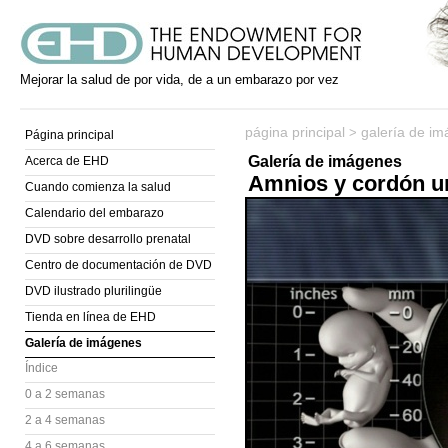
Mejorar la salud de por vida, de a un embarazo por vez
página principal
galería de i
>
Página principal
Galería de imágenes
Acerca de EHD
Amnios y cordón um
Cuando comienza la salud
Calendario del embarazo
DVD sobre desarrollo prenatal
Centro de documentación de DVD
DVD ilustrado plurilingüe
Tienda en línea de EHD
Galería de imágenes
Índice
0 a 2 semanas
2 a 4 semanas
4 a 6 semanas