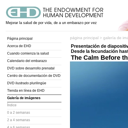
Mejorar la salud de por vida, de a un embarazo por vez
página principal
galería de i
>
Página principal
Presentación de diapositi
Acerca de EHD
Desde la fecundación hast
Cuando comienza la salud
The Calm Before t
Calendario del embarazo
DVD sobre desarrollo prenatal
Centro de documentación de DVD
DVD ilustrado plurilingüe
Tienda en línea de EHD
Galería de imágenes
Índice
0 a 2 semanas
2 a 4 semanas
4 a 6 semanas