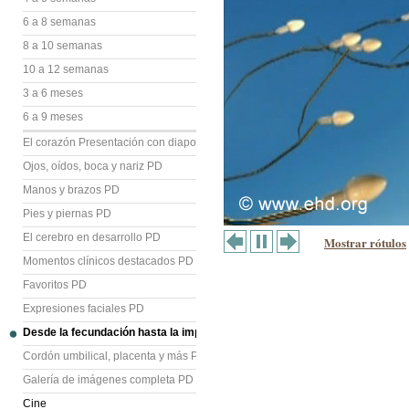
6 a 8 semanas
8 a 10 semanas
10 a 12 semanas
3 a 6 meses
6 a 9 meses
El corazón Presentación con diapositivas (PD)
Ojos, oídos, boca y nariz PD
Manos y brazos PD
Pies y piernas PD
El cerebro en desarrollo PD
Mostrar rótulos
Momentos clínicos destacados PD
Favoritos PD
Expresiones faciales PD
Desde la fecundación hasta la implantación PD
Cordón umbilical, placenta y más PD
Galería de imágenes completa PD
Cine