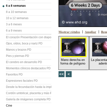
6 a 8 semanas
8 a 10 semanas
10 a 12 semanas
3 a 6 meses
6 a 9 meses
Mostrar rótulos
Ampliar
Repr
|
|
El corazón Presentación con diapositivas (PD)
Ojos, oídos, boca y nariz PD
Manos y brazos PD
Pies y piernas PD
Mano derecha en
La placent
El cerebro en desarrollo PD
forma de polígono
adent
Momentos clínicos destacados PD
Favoritos PD
Expresiones faciales PD
Desde la fecundación hasta la implantación PD
Cordón umbilical, placenta y más PD
Galería de imágenes completa PD
Cine