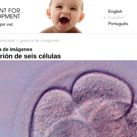
English
Español
Português
 por vez
rincipal
galería de imágenes
>
ía de imágenes
ión de seis células