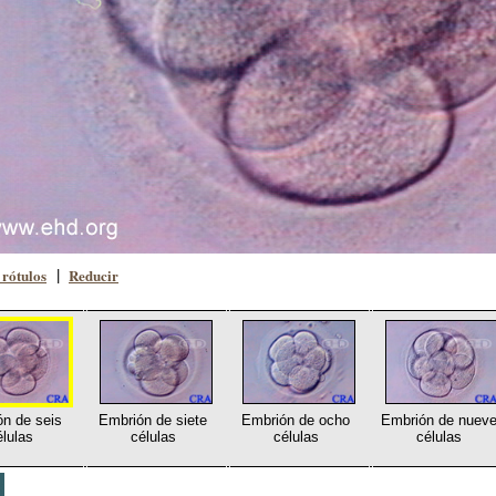
rótulos
Reducir
|
n de seis
Embrión de siete
Embrión de ocho
Embrión de nuev
élulas
células
células
células