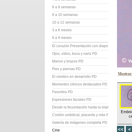
6 a 8 semanas
8 a 10 semanas
10 a 12 semanas
3 a 6 meses
6 a 9 meses
El corazón Presentación con diapositivas (PD)
Ojos, oídos, boca y nariz PD
Manos y brazos PD
Pies y piernas PD
Mostrar 
El cerebro en desarrollo PD
Momentos clínicos destacados PD
Favoritos PD
Expresiones faciales PD
Desde la fecundación hasta la implantación PD
Embrió
Cordón umbilical, placenta y más PD
c
Galería de imágenes completa PD
Cine