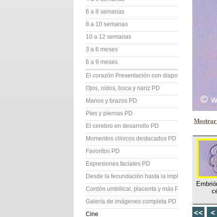
6 a 8 semanas
8 a 10 semanas
10 a 12 semanas
3 a 6 meses
6 a 9 meses
El corazón Presentación con diapositivas (PD)
Ojos, oídos, boca y nariz PD
Manos y brazos PD
Pies y piernas PD
Mostrar 
El cerebro en desarrollo PD
Momentos clínicos destacados PD
Favoritos PD
Expresiones faciales PD
Desde la fecundación hasta la implantación PD
Embrió
Cordón umbilical, placenta y más PD
c
Galería de imágenes completa PD
Cine