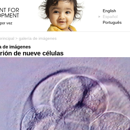
English
Español
Português
 por vez
rincipal
galería de imágenes
>
ía de imágenes
ión de nueve células