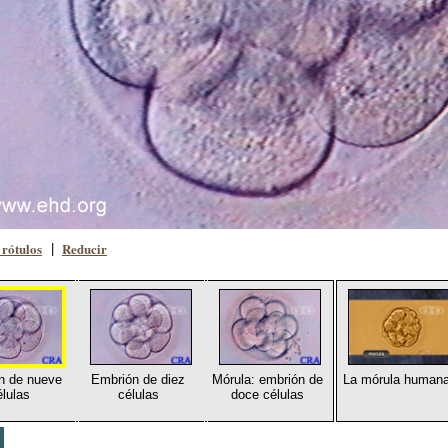
rótulos
Reducir
|
n de nueve
Embrión de diez
Mórula: embrión de
La mórula human
élulas
células
doce células