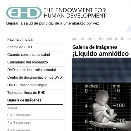
Mejorar la salud de por vida, de a un embarazo por vez
página principal
galería de i
>
Página principal
Galería de imágenes
Acerca de EHD
¡Líquido amniótico
Cuando comienza la salud
Calendario del embarazo
DVD sobre desarrollo prenatal
Centro de documentación de DVD
DVD ilustrado plurilingüe
Tienda en línea de EHD
Galería de imágenes
Índice
0 a 2 semanas
2 a 4 semanas
4 a 6 semanas