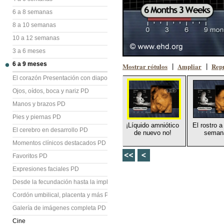
6 a 8 semanas
8 a 10 semanas
10 a 12 semanas
3 a 6 meses
6 a 9 meses
Mostrar rótulos
Ampliar
Repr
|
|
El corazón Presentación con diapositivas (PD)
Ojos, oídos, boca y nariz PD
Manos y brazos PD
Pies y piernas PD
¡Líquido amniótico
El rostro a
El cerebro en desarrollo PD
de nuevo no!
seman
Momentos clínicos destacados PD
Favoritos PD
Expresiones faciales PD
Desde la fecundación hasta la implantación PD
Cordón umbilical, placenta y más PD
Galería de imágenes completa PD
Cine