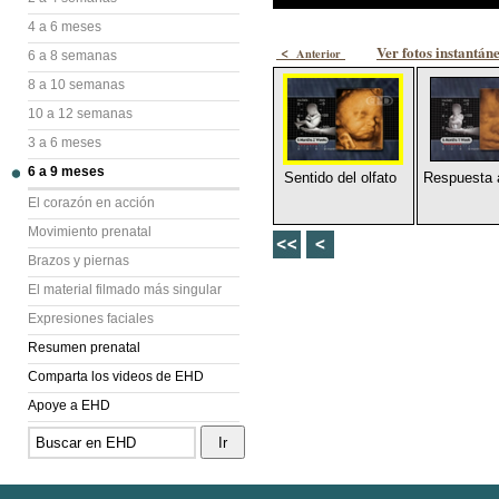
4 a 6 meses
<
Ver fotos instantán
Anterior
6 a 8 semanas
8 a 10 semanas
10 a 12 semanas
3 a 6 meses
6 a 9 meses
Sentido del olfato
Respuesta a
El corazón en acción
Movimiento prenatal
Brazos y piernas
El material filmado más singular
Expresiones faciales
Resumen prenatal
Comparta los videos de EHD
Apoye a EHD