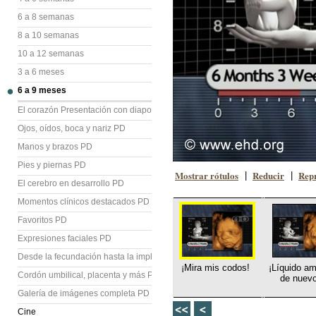
6 a 8 semanas
8 a 10 semanas
10 a 12 semanas
3 a 6 meses
6 a 9 meses
El corazón Presentación con diapositivas (PD)
Ojos, oídos, boca y nariz PD
Manos y brazos PD
Pies y piernas PD
Mostrar rótulos
Reducir
Repr
|
|
El cerebro en desarrollo PD
Momentos clínicos destacados PD
Favoritos PD
Expresiones faciales PD
Desde la fecundación hasta la implantación PD
¡Mira mis codos!
¡Líquido am
Cordón umbilical, placenta y más PD
de nuevo
Galería de imágenes completa PD
Cine