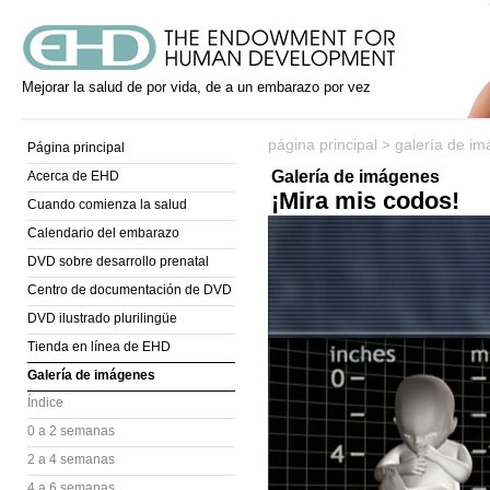
Mejorar la salud de por vida, de a un embarazo por vez
página principal
galería de i
>
Página principal
Galería de imágenes
Acerca de EHD
¡Mira mis codos!
Cuando comienza la salud
Calendario del embarazo
DVD sobre desarrollo prenatal
Centro de documentación de DVD
DVD ilustrado plurilingüe
Tienda en línea de EHD
Galería de imágenes
Índice
0 a 2 semanas
2 a 4 semanas
4 a 6 semanas