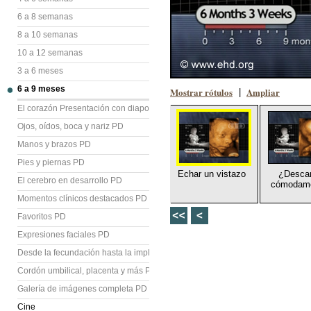
6 a 8 semanas
8 a 10 semanas
10 a 12 semanas
3 a 6 meses
6 a 9 meses
Mostrar rótulos
Ampliar
|
El corazón Presentación con diapositivas (PD)
Ojos, oídos, boca y nariz PD
Manos y brazos PD
Pies y piernas PD
Echar un vistazo
¿Desca
El cerebro en desarrollo PD
cómodam
Momentos clínicos destacados PD
Favoritos PD
Expresiones faciales PD
Desde la fecundación hasta la implantación PD
Cordón umbilical, placenta y más PD
Galería de imágenes completa PD
Cine