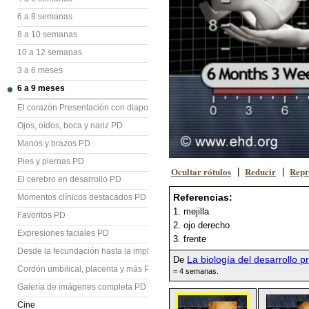
6 a 8 semanas
8 a 10 semanas
10 a 12 semanas
3 a 6 meses
6 a 9 meses
El corazón Presentación con diapositivas (PD)
Ojos, oídos, boca y nariz PD
Manos y brazos PD
Pies y piernas PD
Ocultar rótulos
Reducir
Repr
|
|
El cerebro en desarrollo PD
Referencias:
Momentos clínicos destacados PD
1. mejilla
Favoritos PD
2. ojo derecho
Expresiones faciales PD
3. frente
Desde la fecundación hasta la implantación PD
La biología del desarrollo p
De
Cordón umbilical, placenta y más PD
= 4 semanas.
Galería de imágenes completa PD
Cine