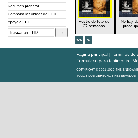
Resumen prenatal
Comparta los videos de EHD
Rostro de feto de
No hay d
Apoye a EHD
27 semanas
preocup
Página principal
Términos de 
|
Formulario para testimonio
Ma
|
COPYRIGHT © 2001-2026 THE ENDOWM
TODOS LOS DERECHOS RESERVADOS. S