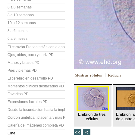
6 a 8 semanas
8 a 10 semanas
10 a 12 semanas
3 a 6 meses
6 a 9 meses
El corazón Presentación con diapositivas (PD)
Ojos, oídos, boca y nariz PD
Manos y brazos PD
Pies y piernas PD
Mostrar rótulos
Reducir
|
El cerebro en desarrollo PD
Momentos clínicos destacados PD
Favoritos PD
Expresiones faciales PD
Desde la fecundación hasta la implantación PD
Embrión de tres
Embrión h
Cordón umbilical, placenta y más PD
células
de cuatro 
Galería de imágenes completa PD
Cine