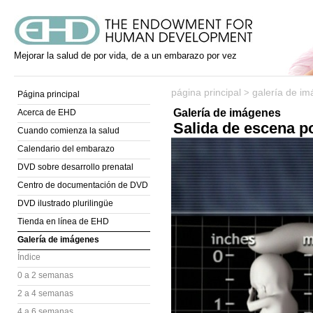
Mejorar la salud de por vida, de a un embarazo por vez
página principal
galería de i
>
Página principal
Galería de imágenes
Acerca de EHD
Salida de escena po
Cuando comienza la salud
Calendario del embarazo
DVD sobre desarrollo prenatal
Centro de documentación de DVD
DVD ilustrado plurilingüe
Tienda en línea de EHD
Galería de imágenes
Índice
0 a 2 semanas
2 a 4 semanas
4 a 6 semanas