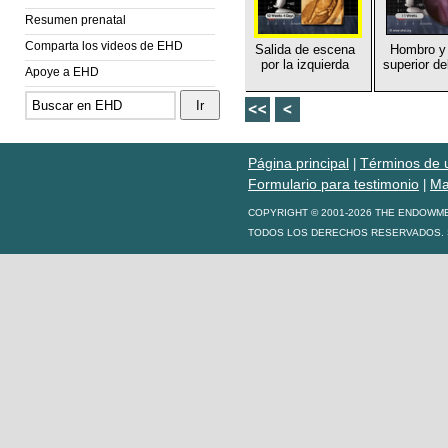
Resumen prenatal
Comparta los videos de EHD
Salida de escena
Hombro y 
por la izquierda
superior de
Apoye a EHD
Página principal
Términos de 
|
Formulario para testimonio
Ma
|
COPYRIGHT © 2001-2026 THE ENDOWM
TODOS LOS DERECHOS RESERVADOS. S