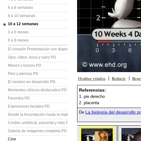
6 a 8 semanas
8 a 10 semanas
10 a 12 semanas
3 a 6 meses
6 a 9 meses
El corazón Presentación con diapositivas (PD)
Ojos, oídos, boca y nariz PD
Manos y brazos PD
Pies y piernas PD
Ocultar rótulos
Reducir
Repr
|
|
El cerebro en desarrollo PD
Referencias:
Momentos clínicos destacados PD
1. pie derecho
Favoritos PD
2. placenta
Expresiones faciales PD
La biología del desarrollo p
De
Desde la fecundación hasta la implantación PD
Cordón umbilical, placenta y más PD
Galería de imágenes completa PD
Cine