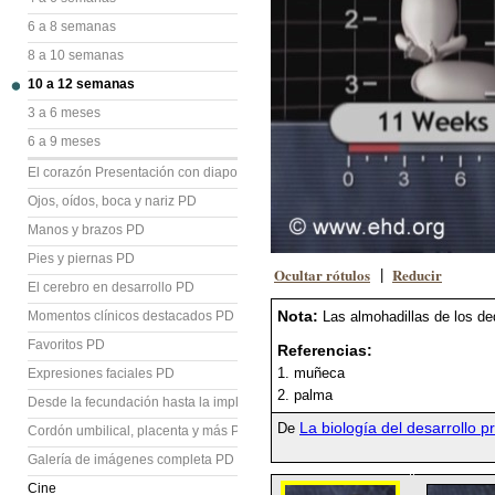
6 a 8 semanas
8 a 10 semanas
10 a 12 semanas
3 a 6 meses
6 a 9 meses
El corazón Presentación con diapositivas (PD)
Ojos, oídos, boca y nariz PD
Manos y brazos PD
Pies y piernas PD
Ocultar rótulos
Reducir
|
El cerebro en desarrollo PD
Nota:
Momentos clínicos destacados PD
Las almohadillas de los d
Favoritos PD
Referencias:
1. muñeca
Expresiones faciales PD
2. palma
Desde la fecundación hasta la implantación PD
La biología del desarrollo p
De
Cordón umbilical, placenta y más PD
Galería de imágenes completa PD
Cine