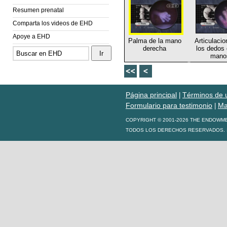
Resumen prenatal
Comparta los videos de EHD
Apoye a EHD
Palma de la mano
Articulaci
derecha
los dedos 
mano
Página principal
Términos de 
|
Formulario para testimonio
Ma
|
COPYRIGHT © 2001-2026 THE ENDOWM
TODOS LOS DERECHOS RESERVADOS. S