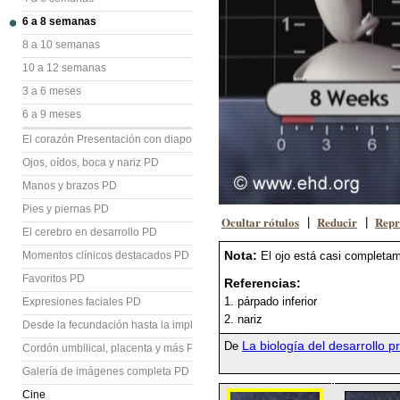
6 a 8 semanas
8 a 10 semanas
10 a 12 semanas
3 a 6 meses
6 a 9 meses
El corazón Presentación con diapositivas (PD)
Ojos, oídos, boca y nariz PD
Manos y brazos PD
Pies y piernas PD
Ocultar rótulos
Reducir
Repr
|
|
El cerebro en desarrollo PD
Nota:
Momentos clínicos destacados PD
El ojo está casi completa
Favoritos PD
Referencias:
1. párpado inferior
Expresiones faciales PD
2. nariz
Desde la fecundación hasta la implantación PD
La biología del desarrollo p
De
Cordón umbilical, placenta y más PD
Galería de imágenes completa PD
Cine