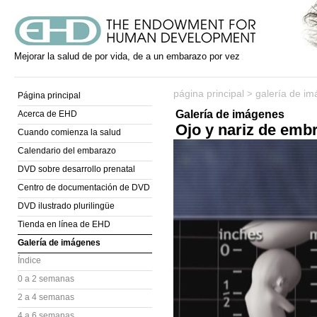
Mejorar la salud de por vida, de a un embarazo por vez
página principal
galería de i
>
Página principal
Galería de imágenes
Acerca de EHD
Ojo y nariz de emb
Cuando comienza la salud
Calendario del embarazo
DVD sobre desarrollo prenatal
Centro de documentación de DVD
DVD ilustrado plurilingüe
Tienda en línea de EHD
Galería de imágenes
Índice
0 a 2 semanas
2 a 4 semanas
4 a 6 semanas