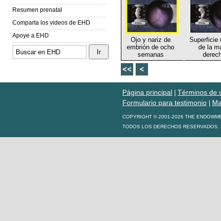
Resumen prenatal
Comparta los videos de EHD
Apoye a EHD
Ojo y nariz de
Superficie 
embrión de ocho
de la m
semanas
derec
Página principal
Términos de 
|
Formulario para testimonio
Ma
|
COPYRIGHT © 2001-2026 THE ENDOWM
TODOS LOS DERECHOS RESERVADOS. S