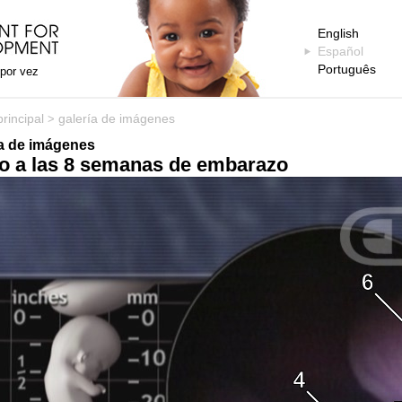
English
Español
Português
 por vez
rincipal
galería de imágenes
>
ía de imágenes
jo a las 8 semanas de embarazo