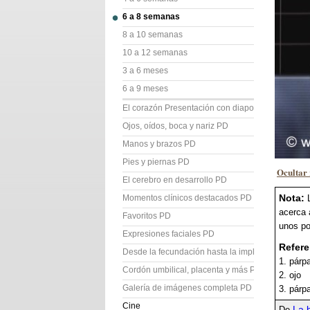
6 a 8 semanas
8 a 10 semanas
10 a 12 semanas
3 a 6 meses
6 a 9 meses
El corazón Presentación con diapositivas (PD)
Ojos, oídos, boca y nariz PD
Manos y brazos PD
Pies y piernas PD
Ocultar 
El cerebro en desarrollo PD
Nota:
Momentos clínicos destacados PD
acerca 
Favoritos PD
unos po
Expresiones faciales PD
Refere
Desde la fecundación hasta la implantación PD
1. párp
Cordón umbilical, placenta y más PD
2. ojo
Galería de imágenes completa PD
3. párpa
Cine
La b
De