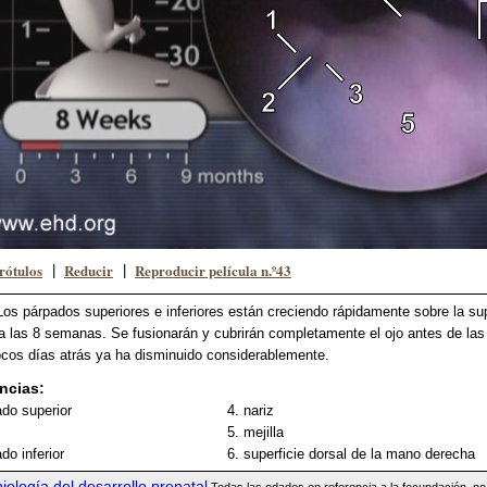
rótulos
Reducir
Reproducir película n.º43
|
|
Los párpados superiores e inferiores están creciendo rápidamente sobre la su
a las 8 semanas. Se fusionarán y cubrirán completamente el ojo antes de l
cos días atrás ya ha disminuido considerablemente.
ncias:
ado superior
4. nariz
5. mejilla
do inferior
6. superficie dorsal de la mano derecha
iología del desarrollo prenatal