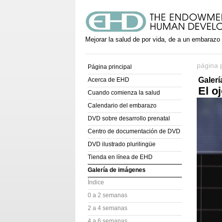
Mejorar la salud de por vida, de a un embarazo
página p
Página principal
Galer
Acerca de EHD
El o
Cuando comienza la salud
Calendario del embarazo
DVD sobre desarrollo prenatal
Centro de documentación de DVD
DVD ilustrado plurilingüe
Tienda en línea de EHD
Galería de imágenes
Índice
0 a 2 semanas
2 a 4 semanas
4 a 6 semanas