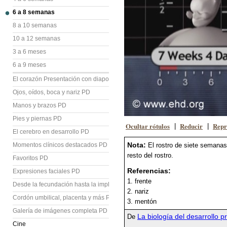
6 a 8 semanas
8 a 10 semanas
10 a 12 semanas
3 a 6 meses
6 a 9 meses
El corazón Presentación con diapositivas (PD)
Ojos, oídos, boca y nariz PD
Manos y brazos PD
Pies y piernas PD
Ocultar rótulos
Reducir
Repr
|
|
El cerebro en desarrollo PD
Nota:
Momentos clínicos destacados PD
El rostro de siete semanas 
resto del rostro.
Favoritos PD
Referencias:
Expresiones faciales PD
1. frente
Desde la fecundación hasta la implantación PD
2. nariz
Cordón umbilical, placenta y más PD
3. mentón
Galería de imágenes completa PD
La biología del desarrollo p
De
Cine