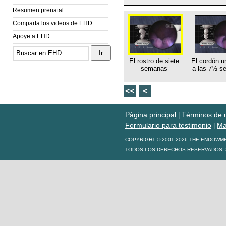
Resumen prenatal
Comparta los videos de EHD
Apoye a EHD
El rostro de siete
El cordón u
semanas
a las 7½ s
Página principal
Términos de 
|
Formulario para testimonio
Ma
|
COPYRIGHT © 2001-2026 THE ENDOWM
TODOS LOS DERECHOS RESERVADOS. S