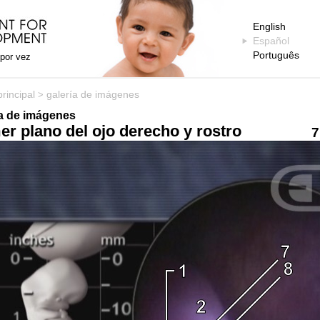
English
Español
Português
 por vez
rincipal
galería de imágenes
>
ía de imágenes
er plano del ojo derecho y rostro
7