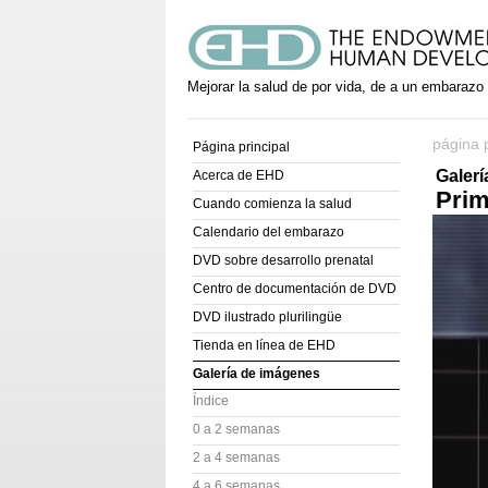
Mejorar la salud de por vida, de a un embarazo
página p
Página principal
Galer
Acerca de EHD
Prim
Cuando comienza la salud
Calendario del embarazo
DVD sobre desarrollo prenatal
Centro de documentación de DVD
DVD ilustrado plurilingüe
Tienda en línea de EHD
Galería de imágenes
Índice
0 a 2 semanas
2 a 4 semanas
4 a 6 semanas