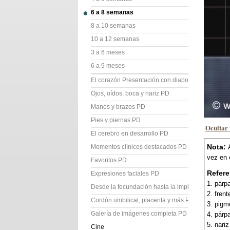
6 a 8 semanas
8 a 10 semanas
10 a 12 semanas
3 a 6 meses
6 a 9 meses
El corazón Presentación con diapositivas (PD)
Ojos, oídos, boca y nariz PD
Manos y brazos PD
Pies y piernas PD
Ocultar 
El cerebro en desarrollo PD
Nota:
Momentos clínicos destacados PD
vez en 
Favoritos PD
Refere
Expresiones faciales PD
1. párp
Desde la fecundación hasta la implantación PD
2. frent
Cordón umbilical, placenta y más PD
3. pigm
Galería de imágenes completa PD
4. párp
5. nariz
Cine