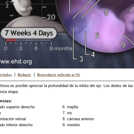
rótulos
Reducir
Reproducir película n.º41
|
|
Ahora es posible apreciar la profundidad de la órbita del ojo. Los dedos de la
esta etapa.
ncias:
ado superior derecho
6. mejilla
e
7. iris
entación retinal
8. cámara anterior
ado inferior derecho
9. mentón