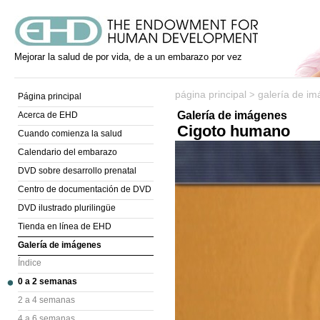
Mejorar la salud de por vida, de a un embarazo por vez
página principal
galería de i
>
Página principal
Galería de imágenes
Acerca de EHD
Cigoto humano
Cuando comienza la salud
Calendario del embarazo
DVD sobre desarrollo prenatal
Centro de documentación de DVD
DVD ilustrado plurilingüe
Tienda en línea de EHD
Galería de imágenes
Índice
0 a 2 semanas
2 a 4 semanas
4 a 6 semanas