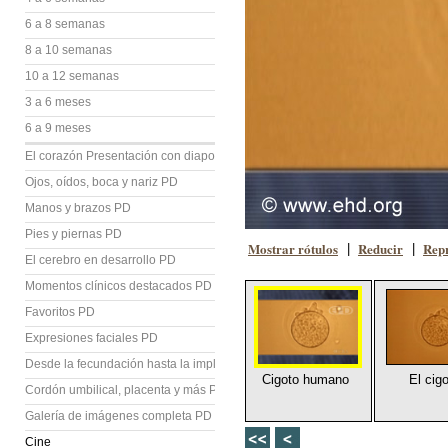
6 a 8 semanas
8 a 10 semanas
10 a 12 semanas
3 a 6 meses
6 a 9 meses
El corazón Presentación con diapositivas (PD)
Ojos, oídos, boca y nariz PD
Manos y brazos PD
Pies y piernas PD
Mostrar rótulos
Reducir
Repr
|
|
El cerebro en desarrollo PD
Momentos clínicos destacados PD
Favoritos PD
Expresiones faciales PD
Desde la fecundación hasta la implantación PD
Cigoto humano
El cig
Cordón umbilical, placenta y más PD
Galería de imágenes completa PD
Cine