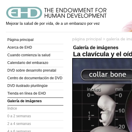
Mejorar la salud de por vida, de a un embarazo por vez
página principal
galería de i
>
Página principal
Galería de imágenes
Acerca de EHD
La clavícula y el oí
Cuando comienza la salud
Calendario del embarazo
DVD sobre desarrollo prenatal
Centro de documentación de DVD
DVD ilustrado plurilingüe
Tienda en línea de EHD
Galería de imágenes
Índice
0 a 2 semanas
2 a 4 semanas
4 a 6 semanas