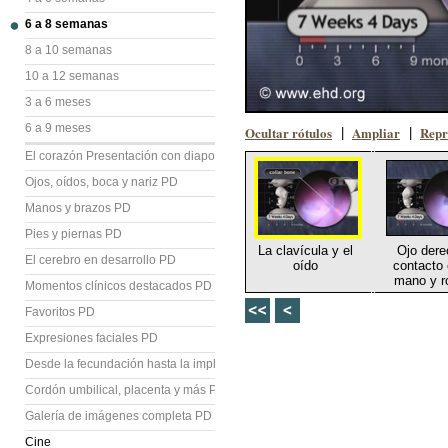
6 a 8 semanas
8 a 10 semanas
10 a 12 semanas
3 a 6 meses
6 a 9 meses
Ocultar rótulos
Ampliar
Repr
|
|
El corazón Presentación con diapositivas (PD)
Ojos, oídos, boca y nariz PD
Manos y brazos PD
Pies y piernas PD
La clavícula y el
Ojo dere
El cerebro en desarrollo PD
oído
contacto 
mano y r
Momentos clínicos destacados PD
Favoritos PD
Expresiones faciales PD
Desde la fecundación hasta la implantación PD
Cordón umbilical, placenta y más PD
Galería de imágenes completa PD
Cine