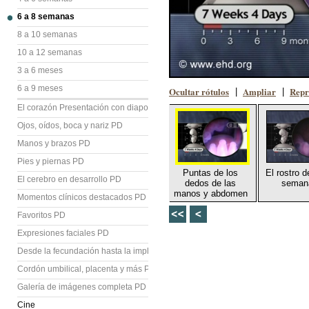
6 a 8 semanas
8 a 10 semanas
10 a 12 semanas
3 a 6 meses
6 a 9 meses
Ocultar rótulos
Ampliar
Repr
|
|
El corazón Presentación con diapositivas (PD)
Ojos, oídos, boca y nariz PD
Manos y brazos PD
Pies y piernas PD
Puntas de los
El rostro d
El cerebro en desarrollo PD
dedos de las
seman
manos y abdomen
Momentos clínicos destacados PD
Favoritos PD
Expresiones faciales PD
Desde la fecundación hasta la implantación PD
Cordón umbilical, placenta y más PD
Galería de imágenes completa PD
Cine