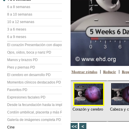
6 a 8 semanas
8 a 10 semanas
10 a 12 semanas
3 a 6 meses
6 a 9 meses
El corazón Presentación con diapositivas (PD)
Ojos, oídos, boca y nariz PD
Manos y brazos PD
Pies y piernas PD
Mostrar rótulos
Reducir
Repr
|
|
El cerebro en desarrollo PD
Momentos clínicos destacados PD
Favoritos PD
Expresiones faciales PD
Desde la fecundación hasta la implantación PD
Corazón y cerebro
Cabeza y c
Cordón umbilical, placenta y más PD
Galería de imágenes completa PD
Cine