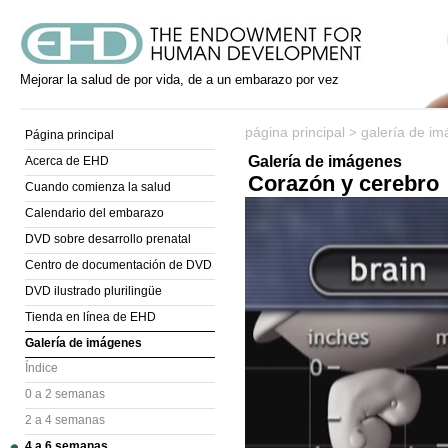
Mejorar la salud de por vida, de a un embarazo por vez
página principal
galería de i
>
Página principal
Galería de imágenes
Acerca de EHD
Corazón y cerebro
Cuando comienza la salud
Calendario del embarazo
DVD sobre desarrollo prenatal
Centro de documentación de DVD
DVD ilustrado plurilingüe
Tienda en línea de EHD
Galería de imágenes
Índice
0 a 2 semanas
2 a 4 semanas
4 a 6 semanas