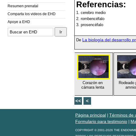
Referencias:
Resumen prenatal
1. cerebro medio
Comparta los videos de EHD
2. rombencéfalo
Apoye a EHD
3. prosencéfalo
La biología del desarrollo p
De
Corazón en
Rodeado p
cámara lenta
amnio
Página principal
Términos de 
|
Formulario para testimonio
Ma
|
COPYRIGHT © 2001-2026 THE ENDOWM