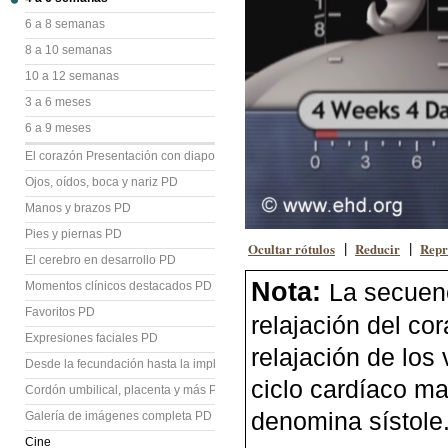
6 a 8 semanas
8 a 10 semanas
10 a 12 semanas
3 a 6 meses
6 a 9 meses
El corazón Presentación con diapositivas (PD)
Ojos, oídos, boca y nariz PD
Manos y brazos PD
Pies y piernas PD
Ocultar rótulos
Reducir
Repr
|
|
El cerebro en desarrollo PD
Nota:
La secuenc
Momentos clínicos destacados PD
Favoritos PD
relajación del co
Expresiones faciales PD
relajación de los
Desde la fecundación hasta la implantación PD
ciclo cardíaco ma
Cordón umbilical, placenta y más PD
denomina sístole
Galería de imágenes completa PD
Cine