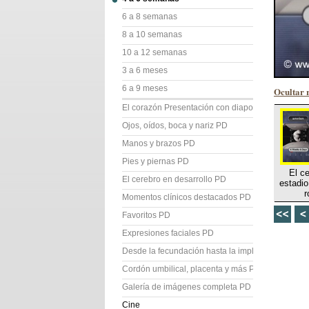
6 a 8 semanas
8 a 10 semanas
10 a 12 semanas
3 a 6 meses
6 a 9 meses
Ocultar 
El corazón Presentación con diapositivas (PD)
Ojos, oídos, boca y nariz PD
Manos y brazos PD
Pies y piernas PD
El c
El cerebro en desarrollo PD
estadio 
r
Momentos clínicos destacados PD
Favoritos PD
Expresiones faciales PD
Desde la fecundación hasta la implantación PD
Cordón umbilical, placenta y más PD
Galería de imágenes completa PD
Cine