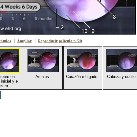
rótulos
Ampliar
Reproducir película n.º20
|
|
erebro en
Amnios
Corazón e hígado
Cabeza y cuello
inicial y el
ostro