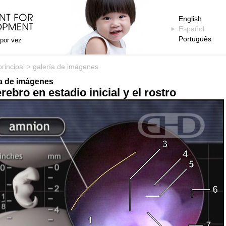
English
Español
Português
 por vez
rincipal
galería de imágenes
>
ía de imágenes
erebro en estadio inicial y el rostro