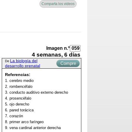
Comparta los videos
Imagen n.º
4 semanas, 6 días
La biología del
De
Compre
desarrollo prenatal
ahora
Referencias:
1. cerebro medio
2. rombencéfalo
3. conducto auditivo externo derecho
4. prosencéfalo
5. ojo derecho
6. pared torácica
7. corazón
8. primer arco faríngeo
9. vena cardinal anterior derecha