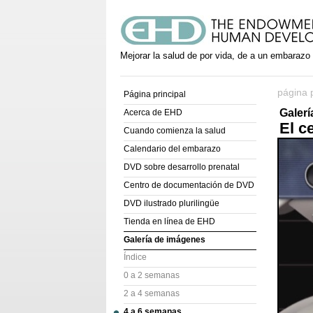
Mejorar la salud de por vida, de a un embarazo
página p
Página principal
Galer
Acerca de EHD
El c
Cuando comienza la salud
Calendario del embarazo
DVD sobre desarrollo prenatal
Centro de documentación de DVD
DVD ilustrado plurilingüe
Tienda en línea de EHD
Galería de imágenes
Índice
0 a 2 semanas
2 a 4 semanas
4 a 6 semanas