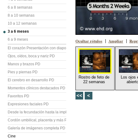
6 a 8 semanas
8 a 10 semanas
10 a 12 semanas
3 a 6 meses
6 a 9 meses
Ocultar rótulos
Ampliar
Repr
|
|
El corazón Presentación con diapositivas (PD)
Ojos, oídos, boca y nariz PD
Manos y brazos PD
Pies y piernas PD
Rostro de feto de
Los ojos 
El cerebro en desarrollo PD
22 semanas
abiert
Momentos clínicos destacados PD
Favoritos PD
Expresiones faciales PD
Desde la fecundación hasta la implantación PD
Cordón umbilical, placenta y más PD
Galería de imágenes completa PD
Cine