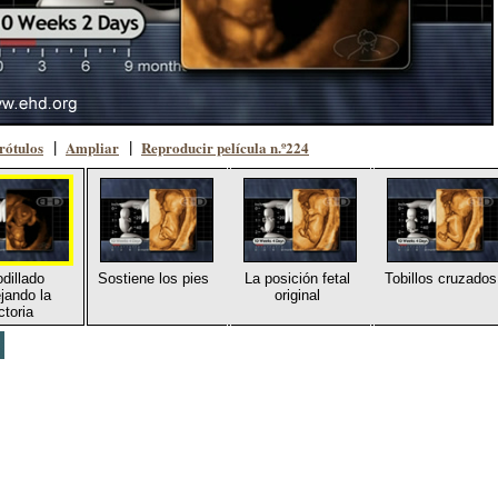
rótulos
Ampliar
Reproducir película n.º224
|
|
odillado
Sostiene los pies
La posición fetal
Tobillos cruzados
ejando la
original
ctoria