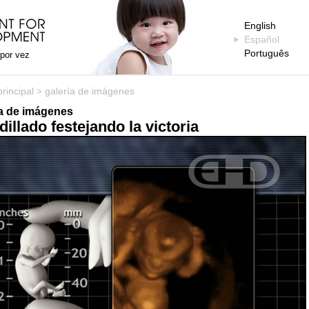
English
Español
Português
 por vez
rincipal
galería de imágenes
>
ía de imágenes
dillado festejando la victoria