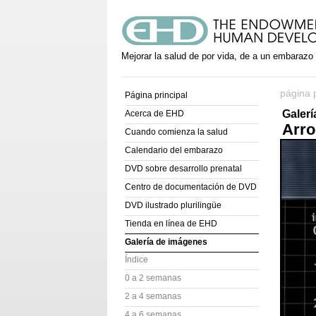
Mejorar la salud de por vida, de a un embarazo
página p
Página principal
Galer
Acerca de EHD
Arro
Cuando comienza la salud
Calendario del embarazo
DVD sobre desarrollo prenatal
Centro de documentación de DVD
DVD ilustrado plurilingüe
Tienda en línea de EHD
Galería de imágenes
Índice
0 a 2 semanas
2 a 4 semanas
4 a 6 semanas