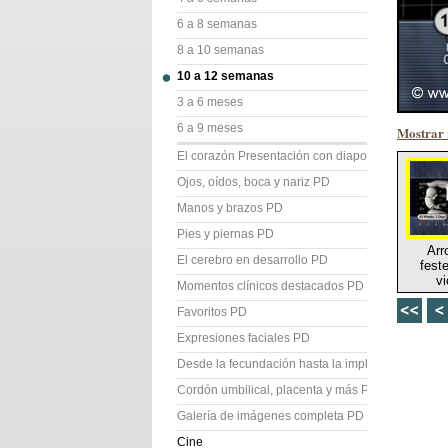
6 a 8 semanas
8 a 10 semanas
10 a 12 semanas
3 a 6 meses
6 a 9 meses
Mostrar 
El corazón Presentación con diapositivas (PD)
Ojos, oídos, boca y nariz PD
Manos y brazos PD
Pies y piernas PD
Arr
El cerebro en desarrollo PD
fest
vi
Momentos clínicos destacados PD
Favoritos PD
Expresiones faciales PD
Desde la fecundación hasta la implantación PD
Cordón umbilical, placenta y más PD
Galería de imágenes completa PD
Cine