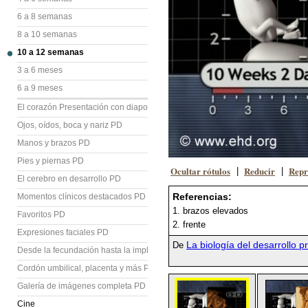
6 a 8 semanas
8 a 10 semanas
10 a 12 semanas
3 a 6 meses
6 a 9 meses
El corazón Presentación con diapositivas (PD)
Ojos, oídos, boca y nariz PD
Manos y brazos PD
Pies y piernas PD
Ocultar rótulos
Reducir
Repr
|
|
El cerebro en desarrollo PD
Referencias:
Momentos clínicos destacados PD
1. brazos elevados
Favoritos PD
2. frente
Expresiones faciales PD
La biología del desarrollo p
De
Desde la fecundación hasta la implantación PD
Cordón umbilical, placenta y más PD
Galería de imágenes completa PD
Cine