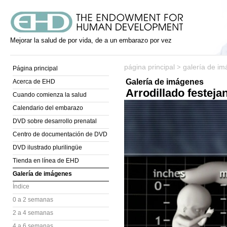
Mejorar la salud de por vida, de a un embarazo por vez
página principal
galería de i
>
Página principal
Galería de imágenes
Acerca de EHD
Arrodillado festejan
Cuando comienza la salud
Calendario del embarazo
DVD sobre desarrollo prenatal
Centro de documentación de DVD
DVD ilustrado plurilingüe
Tienda en línea de EHD
Galería de imágenes
Índice
0 a 2 semanas
2 a 4 semanas
4 a 6 semanas