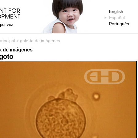
English
Español
Português
 por vez
rincipal
galería de imágenes
>
ía de imágenes
igoto