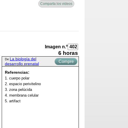
Comparta los videos
Imagen n.º
6 horas
La biología del
De
Compre
desarrollo prenatal
ahora
Referencias:
1. cuerpo polar
2. espacio perivitelino
3. zona pelúcida
4. membrana celular
5. artifact