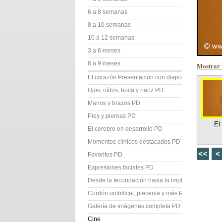
6 a 8 semanas
8 a 10 semanas
10 a 12 semanas
3 a 6 meses
6 a 9 meses
Mostrar 
El corazón Presentación con diapositivas (PD)
Ojos, oídos, boca y nariz PD
Manos y brazos PD
Pies y piernas PD
El
El cerebro en desarrollo PD
Momentos clínicos destacados PD
Favoritos PD
Expresiones faciales PD
Desde la fecundación hasta la implantación PD
Cordón umbilical, placenta y más PD
Galería de imágenes completa PD
Cine