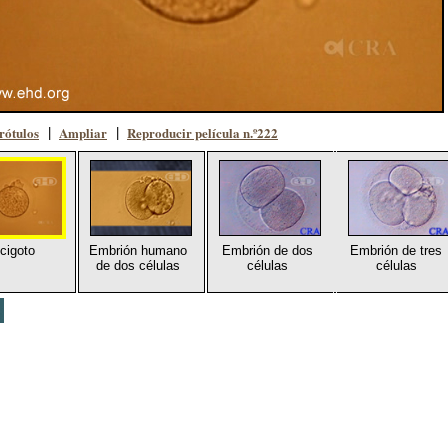
rótulos
Ampliar
Reproducir película n.º222
|
|
 cigoto
Embrión humano
Embrión de dos
Embrión de tres
de dos células
células
células