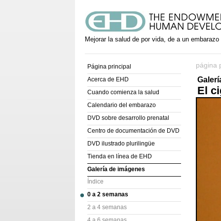
Mejorar la salud de por vida, de a un embarazo
página p
Página principal
Galer
Acerca de EHD
El c
Cuando comienza la salud
Calendario del embarazo
DVD sobre desarrollo prenatal
Centro de documentación de DVD
DVD ilustrado plurilingüe
Tienda en línea de EHD
Galería de imágenes
Índice
0 a 2 semanas
2 a 4 semanas
4 a 6 semanas