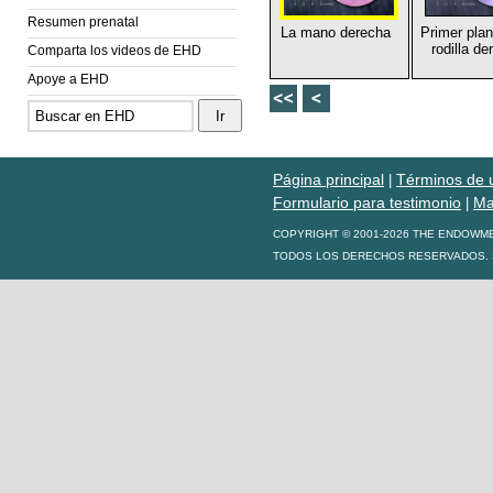
Resumen prenatal
La mano derecha
Primer plan
rodilla de
Comparta los videos de EHD
Apoye a EHD
Página principal
Términos de 
|
Formulario para testimonio
Ma
|
COPYRIGHT © 2001-2026 THE ENDOWM
TODOS LOS DERECHOS RESERVADOS. S