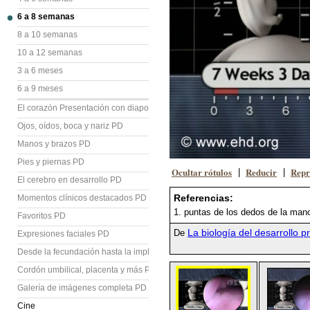
6 a 8 semanas
8 a 10 semanas
10 a 12 semanas
3 a 6 meses
6 a 9 meses
El corazón Presentación con diapositivas (PD)
Ojos, oídos, boca y nariz PD
Manos y brazos PD
Pies y piernas PD
Ocultar rótulos
Reducir
Repr
|
|
El cerebro en desarrollo PD
Referencias:
Momentos clínicos destacados PD
1. puntas de los dedos de la man
Favoritos PD
La biología del desarrollo p
De
Expresiones faciales PD
Desde la fecundación hasta la implantación PD
Cordón umbilical, placenta y más PD
Galería de imágenes completa PD
Cine