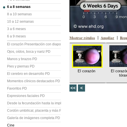
6 a 8 semanas
8 a 10 semanas
10 a 12 semanas
3 a 6 meses
6 a 9 meses
Mostrar rótulos
Ampliar
Repr
|
|
El corazón Presentación con diapositivas (PD)
Ojos, oídos, boca y nariz PD
Manos y brazos PD
Pies y piernas PD
El corazón
El corazó
El cerebro en desarrollo PD
tóra
Momentos clínicos destacados PD
Favoritos PD
Expresiones faciales PD
Desde la fecundación hasta la implantación PD
Cordón umbilical, placenta y más PD
Galería de imágenes completa PD
Cine