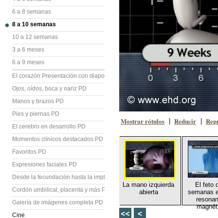
6 a 8 semanas
8 a 10 semanas
10 a 12 semanas
3 a 6 meses
6 a 9 meses
El corazón Presentación con diapositivas (PD)
Ojos, oídos, boca y nariz PD
Manos y brazos PD
Pies y piernas PD
Mostrar rótulos
Reducir
Repr
|
|
El cerebro en desarrollo PD
Momentos clínicos destacados PD
Favoritos PD
Expresiones faciales PD
Desde la fecundación hasta la implantación PD
La mano izquierda
El feto 
Cordón umbilical, placenta y más PD
abierta
semanas e
resonan
Galería de imágenes completa PD
magnét
Cine