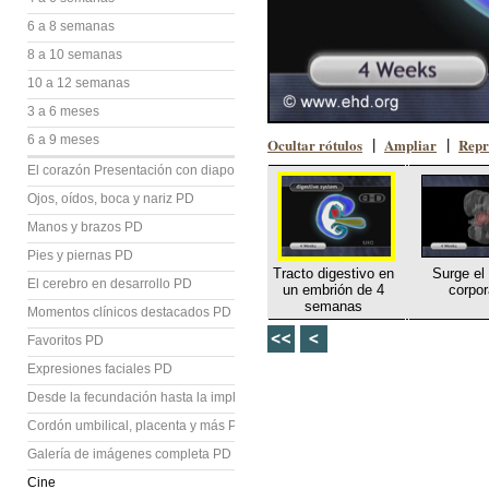
6 a 8 semanas
8 a 10 semanas
10 a 12 semanas
3 a 6 meses
6 a 9 meses
Ocultar rótulos
Ampliar
Repr
|
|
El corazón Presentación con diapositivas (PD)
Ojos, oídos, boca y nariz PD
Manos y brazos PD
Pies y piernas PD
Tracto digestivo en
Surge el
El cerebro en desarrollo PD
un embrión de 4
corpor
semanas
Momentos clínicos destacados PD
Favoritos PD
Expresiones faciales PD
Desde la fecundación hasta la implantación PD
Cordón umbilical, placenta y más PD
Galería de imágenes completa PD
Cine