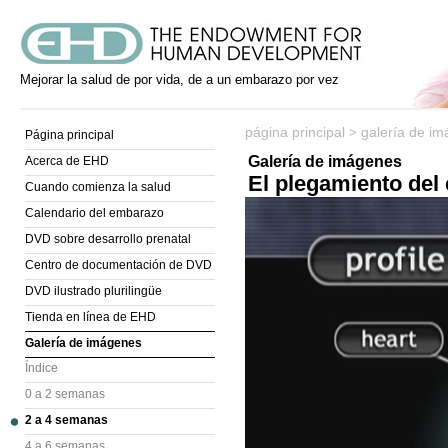
Mejorar la salud de por vida, de a un embarazo por vez
página principal
galería de i
>
Página principal
Galería de imágenes
Acerca de EHD
El plegamiento del
Cuando comienza la salud
Calendario del embarazo
DVD sobre desarrollo prenatal
Centro de documentación de DVD
DVD ilustrado plurilingüe
Tienda en línea de EHD
Galería de imágenes
Índice
0 a 2 semanas
2 a 4 semanas
4 a 6 semanas