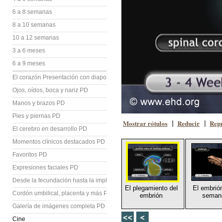
6 a 8 semanas
8 a 10 semanas
10 a 12 semanas
3 a 6 meses
6 a 9 meses
El corazón Presentación con diapositivas (PD)
Ojos, oídos, boca y nariz PD
Manos y brazos PD
Pies y piernas PD
Mostrar rótulos
Reducir
Repr
|
|
El cerebro en desarrollo PD
Momentos clínicos destacados PD
Favoritos PD
Expresiones faciales PD
Desde la fecundación hasta la implantación PD
El plegamiento del
El embrió
Cordón umbilical, placenta y más PD
embrión
seman
Galería de imágenes completa PD
Cine