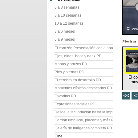
6 a 8 semanas
8 a 10 semanas
10 a 12 semanas
3 a 6 meses
6 a 9 meses
Mostrar 
El corazón Presentación con diapositivas (PD)
Ojos, oídos, boca y nariz PD
Manos y brazos PD
Pies y piernas PD
El co
El cerebro en desarrollo PD
mov
Momentos clínicos destacados PD
Favoritos PD
Expresiones faciales PD
Desde la fecundación hasta la implantación PD
Cordón umbilical, placenta y más PD
Galería de imágenes completa PD
Cine