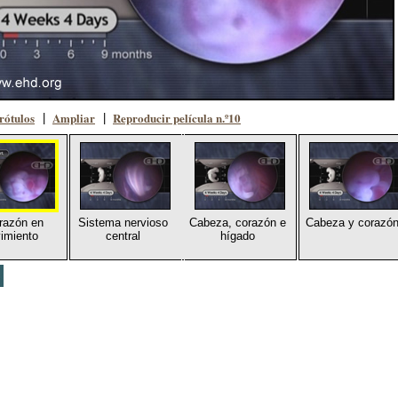
rótulos
Ampliar
Reproducir película n.º10
|
|
razón en
Sistema nervioso
Cabeza, corazón e
Cabeza y corazó
imiento
central
hígado