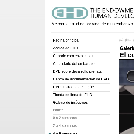
Mejorar la salud de por vida, de a un embarazo
página p
Página principal
Galer
Acerca de EHD
El c
Cuando comienza la salud
Calendario del embarazo
DVD sobre desarrollo prenatal
Centro de documentación de DVD
DVD ilustrado plurilingüe
Tienda en línea de EHD
Galería de imágenes
Índice
0 a 2 semanas
2 a 4 semanas
4 a 6 semanas