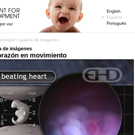
English
Español
Português
 por vez
rincipal
galería de imágenes
>
ía de imágenes
orazón en movimiento