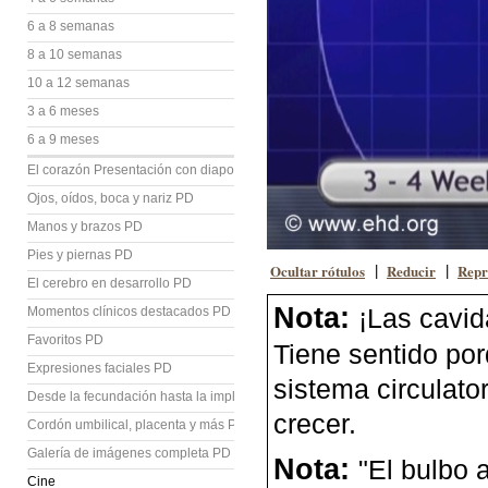
6 a 8 semanas
8 a 10 semanas
10 a 12 semanas
3 a 6 meses
6 a 9 meses
El corazón Presentación con diapositivas (PD)
Ojos, oídos, boca y nariz PD
Manos y brazos PD
Pies y piernas PD
Ocultar rótulos
Reducir
Repr
|
|
El cerebro en desarrollo PD
Nota:
¡Las cavid
Momentos clínicos destacados PD
Favoritos PD
Tiene sentido por
Expresiones faciales PD
sistema circulato
Desde la fecundación hasta la implantación PD
crecer.
Cordón umbilical, placenta y más PD
Galería de imágenes completa PD
Nota:
"El bulbo 
Cine