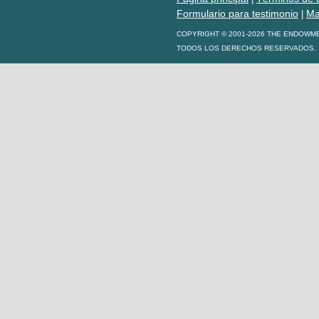
Formulario para testimonio
Ma
|
COPYRIGHT © 2001-2026 THE ENDOWM
TODOS LOS DERECHOS RESERVADOS. S