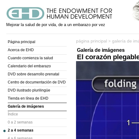
Mejorar la salud de por vida, de a un embarazo por vez
página principal
galería de i
>
Página principal
Galería de imágenes
Acerca de EHD
El corazón plegabl
Cuando comienza la salud
Calendario del embarazo
DVD sobre desarrollo prenatal
Centro de documentación de DVD
DVD ilustrado plurilingüe
Tienda en línea de EHD
Galería de imágenes
Índice
0 a 2 semanas
2 a 4 semanas
4 a 6 semanas