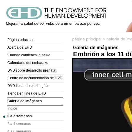
Mejorar la salud de por vida, de a un embarazo por vez
página principal
galería de i
>
Página principal
Galería de imágenes
Acerca de EHD
Embrión a los 11 
Cuando comienza la salud
Calendario del embarazo
DVD sobre desarrollo prenatal
Centro de documentación de DVD
DVD ilustrado plurilingüe
Tienda en línea de EHD
Galería de imágenes
Índice
0 a 2 semanas
2 a 4 semanas
4 a 6 semanas