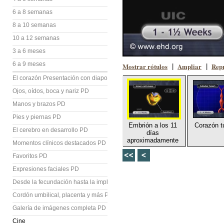
6 a 8 semanas
8 a 10 semanas
10 a 12 semanas
3 a 6 meses
6 a 9 meses
Mostrar rótulos
Ampliar
Repr
|
|
El corazón Presentación con diapositivas (PD)
Ojos, oídos, boca y nariz PD
Manos y brazos PD
Pies y piernas PD
Embrión a los 11
Corazón t
El cerebro en desarrollo PD
días
aproximadamente
Momentos clínicos destacados PD
Favoritos PD
Expresiones faciales PD
Desde la fecundación hasta la implantación PD
Cordón umbilical, placenta y más PD
Galería de imágenes completa PD
Cine