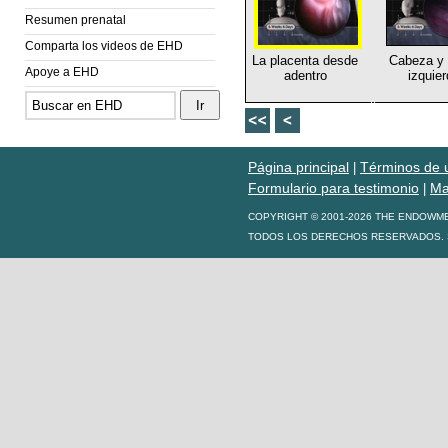
Resumen prenatal
Comparta los videos de EHD
La placenta desde
Cabeza y
Apoye a EHD
adentro
izquie
Página principal
Términos de 
|
Formulario para testimonio
Ma
|
COPYRIGHT © 2001-2026 THE ENDOWM
TODOS LOS DERECHOS RESERVADOS. S