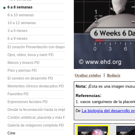
6 a 8 semanas
8 a 10 semanas
10 a 12 semanas
3 a 6 meses
6 a 9 meses
El corazón Presentación con diapositivas (PD)
Ojos, oídos, boca y nariz PD
Manos y brazos PD
Pies y piernas PD
Ocultar rótulos
Reducir
|
El cerebro en desarrollo PD
Nota:
Momentos clínicos destacados PD
¡Esta es una imagen inusua
Favoritos PD
Referencias:
1. vasos sanguíneos de la placen
Expresiones faciales PD
Desde la fecundación hasta la implantación PD
La biología del desarrollo p
De
Cordón umbilical, placenta y más PD
Galería de imágenes completa PD
Cine