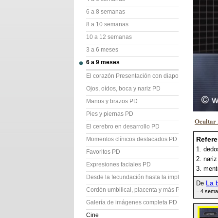
6 a 8 semanas
8 a 10 semanas
10 a 12 semanas
3 a 6 meses
6 a 9 meses
El corazón Presentación con diapositivas (PD)
Ojos, oídos, boca y nariz PD
Manos y brazos PD
Pies y piernas PD
Ocultar 
El cerebro en desarrollo PD
Refere
Momentos clínicos destacados PD
1. dedo
Favoritos PD
2. nariz
Expresiones faciales PD
3. men
Desde la fecundación hasta la implantación PD
La b
De
Cordón umbilical, placenta y más PD
= 4 sema
Galería de imágenes completa PD
Cine