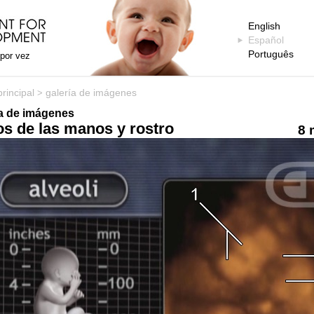
English
Español
Português
 por vez
rincipal
galería de imágenes
>
ía de imágenes
s de las manos y rostro
8 