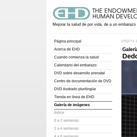
Mejorar la salud de por vida, de a un embarazo
página p
Página principal
Galer
Acerca de EHD
Dedo
Cuando comienza la salud
Calendario del embarazo
DVD sobre desarrollo prenatal
Centro de documentación de DVD
DVD ilustrado plurilingüe
Tienda en línea de EHD
Galería de imágenes
Índice
0 a 2 semanas
2 a 4 semanas
4 a 6 semanas