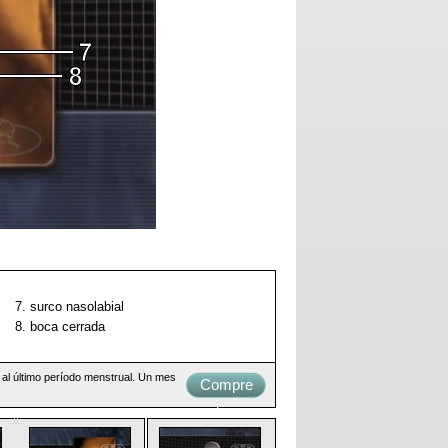
7. surco nasolabial
8. boca cerrada
 al último período menstrual. Un mes
Compre
ahora