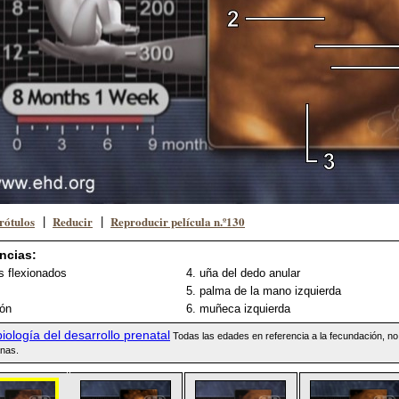
rótulos
Reducir
Reproducir película n.º130
|
|
ncias:
s flexionados
4. uña del dedo anular
5. palma de la mano izquierda
tón
6. muñeca izquierda
iología del desarrollo prenatal
Todas las edades en referencia a la fecundación, no
nas.