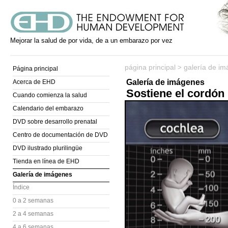
Mejorar la salud de por vida, de a un embarazo por vez
página principal
galería de i
>
Página principal
Galería de imágenes
Acerca de EHD
Sostiene el cordón 
Cuando comienza la salud
Calendario del embarazo
DVD sobre desarrollo prenatal
Centro de documentación de DVD
DVD ilustrado plurilingüe
Tienda en línea de EHD
Galería de imágenes
Índice
0 a 2 semanas
2 a 4 semanas
4 a 6 semanas