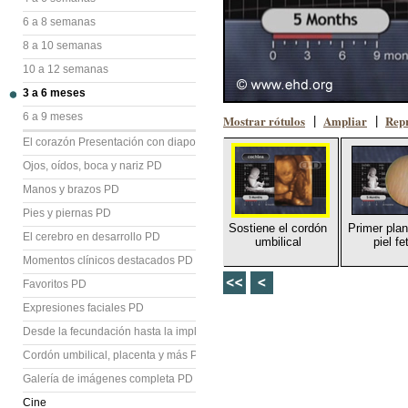
6 a 8 semanas
8 a 10 semanas
10 a 12 semanas
3 a 6 meses
6 a 9 meses
Mostrar rótulos
Ampliar
Repr
|
|
El corazón Presentación con diapositivas (PD)
Ojos, oídos, boca y nariz PD
Manos y brazos PD
Pies y piernas PD
Sostiene el cordón
Primer plan
El cerebro en desarrollo PD
umbilical
piel fe
Momentos clínicos destacados PD
Favoritos PD
Expresiones faciales PD
Desde la fecundación hasta la implantación PD
Cordón umbilical, placenta y más PD
Galería de imágenes completa PD
Cine