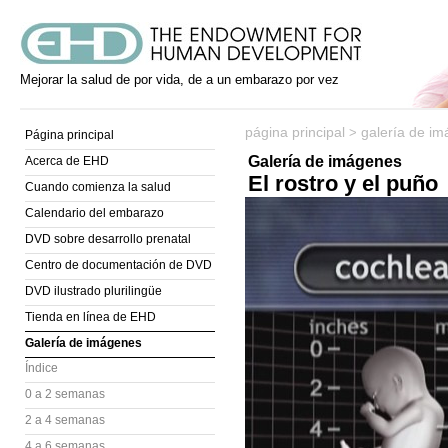
Mejorar la salud de por vida, de a un embarazo por vez
página principal
galería de i
>
Página principal
Galería de imágenes
Acerca de EHD
El rostro y el puño
Cuando comienza la salud
Calendario del embarazo
DVD sobre desarrollo prenatal
Centro de documentación de DVD
DVD ilustrado plurilingüe
Tienda en línea de EHD
Galería de imágenes
Índice
0 a 2 semanas
2 a 4 semanas
4 a 6 semanas