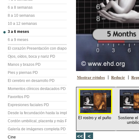
6 a 8 semanas
8 a 10 semanas
10 a 12 semanas
3 a 6 meses
6 a 9 meses
El corazón Presentación con diapositivas (PD)
Ojos, oídos, boca y nariz PD
Manos y brazos PD
Pies y piernas PD
Mostrar rótulos
Reducir
Repr
|
|
El cerebro en desarrollo PD
Momentos clínicos destacados PD
Favoritos PD
Expresiones faciales PD
Desde la fecundación hasta la implantación PD
El rostro y el puño
Sostiene el
Cordón umbilical, placenta y más PD
umbili
Galería de imágenes completa PD
Cine