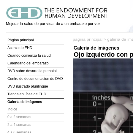
Mejorar la salud de por vida, de a un embarazo por vez
página principal
galería de i
>
Página principal
Galería de imágenes
Acerca de EHD
Ojo izquierdo con 
Cuando comienza la salud
Calendario del embarazo
DVD sobre desarrollo prenatal
Centro de documentación de DVD
DVD ilustrado plurilingüe
Tienda en línea de EHD
Galería de imágenes
Índice
0 a 2 semanas
2 a 4 semanas
4 a 6 semanas