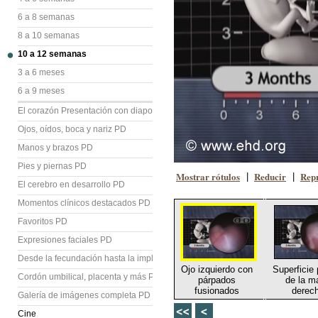
6 a 8 semanas
8 a 10 semanas
10 a 12 semanas
3 a 6 meses
6 a 9 meses
El corazón Presentación con diapositivas (PD)
Ojos, oídos, boca y nariz PD
Manos y brazos PD
Pies y piernas PD
Mostrar rótulos
Reducir
Repr
|
|
El cerebro en desarrollo PD
Momentos clínicos destacados PD
Favoritos PD
Expresiones faciales PD
Desde la fecundación hasta la implantación PD
Ojo izquierdo con
Superficie
Cordón umbilical, placenta y más PD
párpados
de la m
fusionados
derec
Galería de imágenes completa PD
Cine