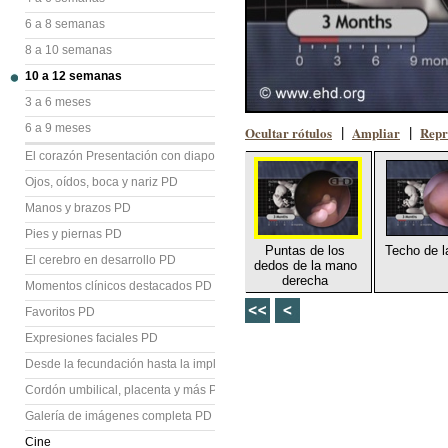
6 a 8 semanas
8 a 10 semanas
10 a 12 semanas
3 a 6 meses
6 a 9 meses
Ocultar rótulos
Ampliar
Repr
|
|
El corazón Presentación con diapositivas (PD)
Ojos, oídos, boca y nariz PD
Manos y brazos PD
Pies y piernas PD
Puntas de los
Techo de l
El cerebro en desarrollo PD
dedos de la mano
derecha
Momentos clínicos destacados PD
Favoritos PD
Expresiones faciales PD
Desde la fecundación hasta la implantación PD
Cordón umbilical, placenta y más PD
Galería de imágenes completa PD
Cine