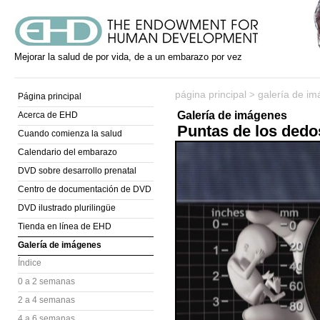
Mejorar la salud de por vida, de a un embarazo por vez
página principal
galería de i
>
Página principal
Galería de imágenes
Acerca de EHD
Puntas de los dedo
Cuando comienza la salud
Calendario del embarazo
DVD sobre desarrollo prenatal
Centro de documentación de DVD
DVD ilustrado plurilingüe
Tienda en línea de EHD
Galería de imágenes
Índice
0 a 2 semanas
2 a 4 semanas
4 a 6 semanas