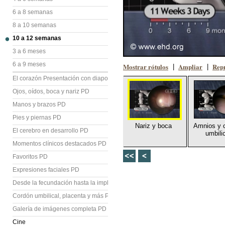
6 a 8 semanas
8 a 10 semanas
10 a 12 semanas
3 a 6 meses
6 a 9 meses
Mostrar rótulos
Ampliar
Repr
|
|
El corazón Presentación con diapositivas (PD)
Ojos, oídos, boca y nariz PD
Manos y brazos PD
Pies y piernas PD
Nariz y boca
Amnios y 
El cerebro en desarrollo PD
umbili
Momentos clínicos destacados PD
Favoritos PD
Expresiones faciales PD
Desde la fecundación hasta la implantación PD
Cordón umbilical, placenta y más PD
Galería de imágenes completa PD
Cine