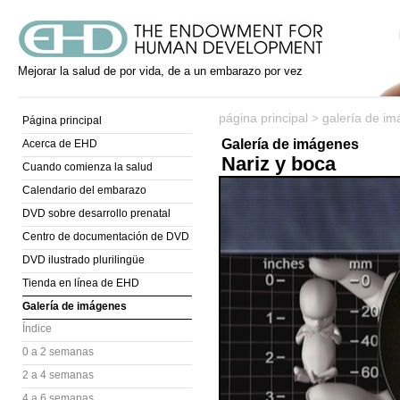
Mejorar la salud de por vida, de a un embarazo por vez
página principal
galería de i
>
Página principal
Galería de imágenes
Acerca de EHD
Nariz y boca
Cuando comienza la salud
Calendario del embarazo
DVD sobre desarrollo prenatal
Centro de documentación de DVD
DVD ilustrado plurilingüe
Tienda en línea de EHD
Galería de imágenes
Índice
0 a 2 semanas
2 a 4 semanas
4 a 6 semanas