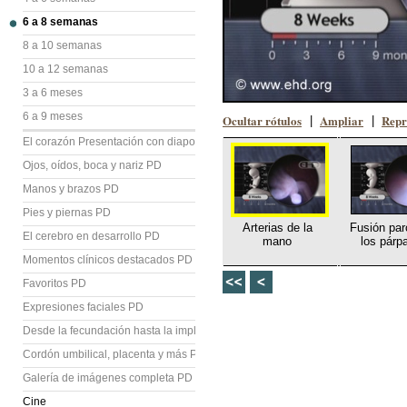
6 a 8 semanas
8 a 10 semanas
10 a 12 semanas
3 a 6 meses
6 a 9 meses
Ocultar rótulos
Ampliar
Repr
|
|
El corazón Presentación con diapositivas (PD)
Ojos, oídos, boca y nariz PD
Manos y brazos PD
Pies y piernas PD
Arterias de la
Fusión par
El cerebro en desarrollo PD
mano
los párp
Momentos clínicos destacados PD
Favoritos PD
Expresiones faciales PD
Desde la fecundación hasta la implantación PD
Cordón umbilical, placenta y más PD
Galería de imágenes completa PD
Cine