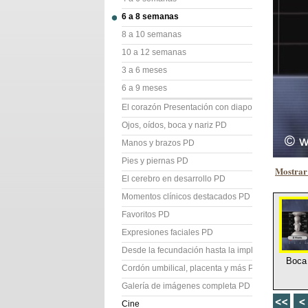
6 a 8 semanas
8 a 10 semanas
10 a 12 semanas
3 a 6 meses
6 a 9 meses
El corazón Presentación con diapositivas (PD)
Ojos, oídos, boca y nariz PD
Manos y brazos PD
Pies y piernas PD
Mostrar 
El cerebro en desarrollo PD
Momentos clínicos destacados PD
Favoritos PD
Expresiones faciales PD
Desde la fecundación hasta la implantación PD
Boca 
Cordón umbilical, placenta y más PD
Galería de imágenes completa PD
Cine