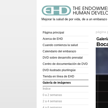
Mejorar la salud de por vida, de a un embarazo
página p
Página principal
Galer
Acerca de EHD
Boca
Cuando comienza la salud
Calendario del embarazo
DVD sobre desarrollo prenatal
Centro de documentación de DVD
DVD ilustrado plurilingüe
Tienda en línea de EHD
Galería de imágenes
Índice
0 a 2 semanas
2 a 4 semanas
4 a 6 semanas