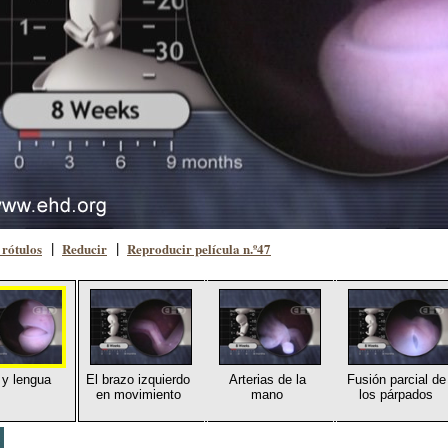
rótulos
Reducir
Reproducir película n.º47
|
|
y lengua
El brazo izquierdo
Arterias de la
Fusión parcial de
en movimiento
mano
los párpados