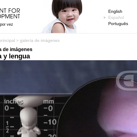
English
Español
Português
 por vez
rincipal
galería de imágenes
>
ía de imágenes
 y lengua