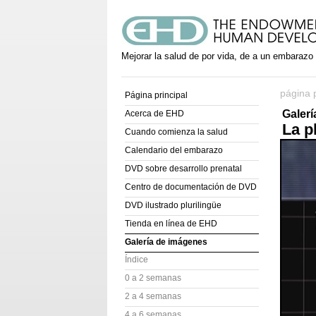
Mejorar la salud de por vida, de a un embarazo
página p
Página principal
Galer
Acerca de EHD
La p
Cuando comienza la salud
Calendario del embarazo
DVD sobre desarrollo prenatal
Centro de documentación de DVD
DVD ilustrado plurilingüe
Tienda en línea de EHD
Galería de imágenes
Índice
0 a 2 semanas
2 a 4 semanas
4 a 6 semanas