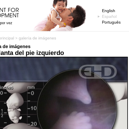
English
Español
Português
 por vez
rincipal
galería de imágenes
>
ía de imágenes
lanta del pie izquierdo