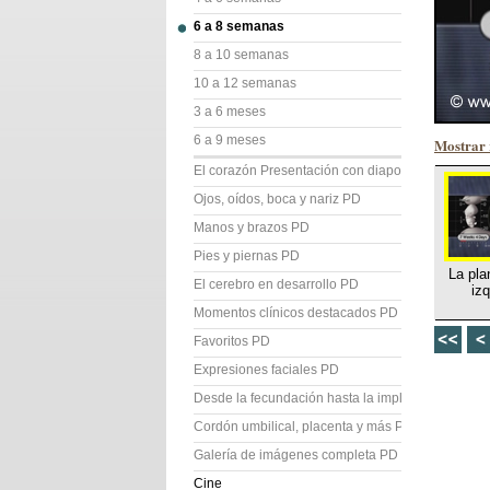
6 a 8 semanas
8 a 10 semanas
10 a 12 semanas
3 a 6 meses
6 a 9 meses
Mostrar 
El corazón Presentación con diapositivas (PD)
Ojos, oídos, boca y nariz PD
Manos y brazos PD
Pies y piernas PD
La pla
El cerebro en desarrollo PD
iz
Momentos clínicos destacados PD
Favoritos PD
Expresiones faciales PD
Desde la fecundación hasta la implantación PD
Cordón umbilical, placenta y más PD
Galería de imágenes completa PD
Cine