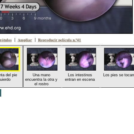
rótulos
Ampliar
Reproducir película n.º41
|
|
nta del pie
Una mano
Los intestinos
Los pies se tocan
quierdo
encuentra la otra y
entran en escena
el rostro