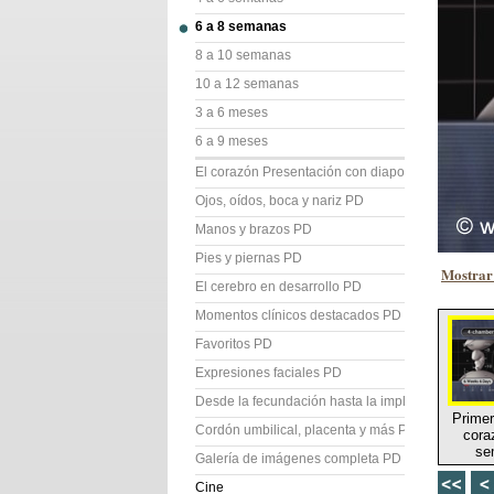
6 a 8 semanas
8 a 10 semanas
10 a 12 semanas
3 a 6 meses
6 a 9 meses
El corazón Presentación con diapositivas (PD)
Ojos, oídos, boca y nariz PD
Manos y brazos PD
Pies y piernas PD
Mostrar 
El cerebro en desarrollo PD
Momentos clínicos destacados PD
Favoritos PD
Expresiones faciales PD
Desde la fecundación hasta la implantación PD
Primer
Cordón umbilical, placenta y más PD
cora
se
Galería de imágenes completa PD
Cine