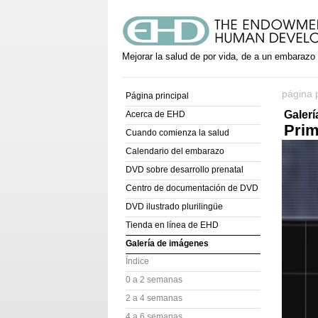
Mejorar la salud de por vida, de a un embarazo
página p
Página principal
Galer
Acerca de EHD
Prim
Cuando comienza la salud
Calendario del embarazo
DVD sobre desarrollo prenatal
Centro de documentación de DVD
DVD ilustrado plurilingüe
Tienda en línea de EHD
Galería de imágenes
Índice
0 a 2 semanas
2 a 4 semanas
4 a 6 semanas