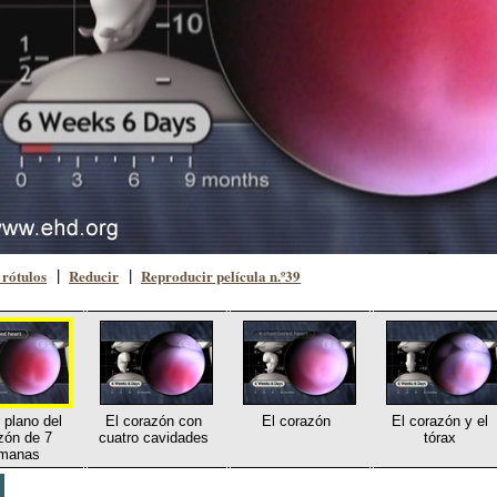
rótulos
Reducir
Reproducir película n.º39
|
|
 plano del
El corazón con
El corazón
El corazón y el
zón de 7
cuatro cavidades
tórax
manas