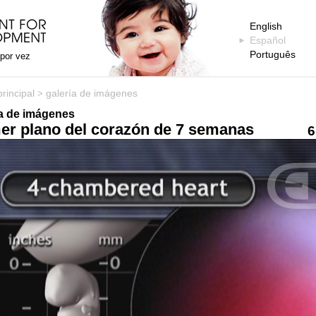
English
Español
Português
 por vez
rincipal
galería de imágenes
>
ía de imágenes
er plano del corazón de 7 semanas
6