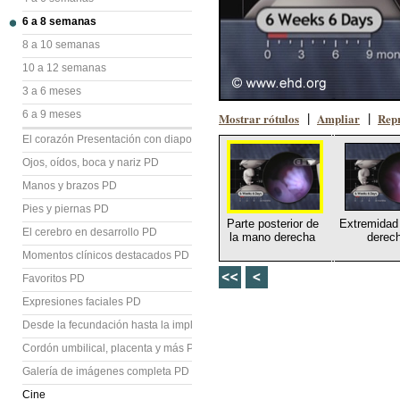
6 a 8 semanas
8 a 10 semanas
10 a 12 semanas
3 a 6 meses
6 a 9 meses
Mostrar rótulos
Ampliar
Repr
|
|
El corazón Presentación con diapositivas (PD)
Ojos, oídos, boca y nariz PD
Manos y brazos PD
Pies y piernas PD
Parte posterior de
Extremidad 
El cerebro en desarrollo PD
la mano derecha
derec
Momentos clínicos destacados PD
Favoritos PD
Expresiones faciales PD
Desde la fecundación hasta la implantación PD
Cordón umbilical, placenta y más PD
Galería de imágenes completa PD
Cine