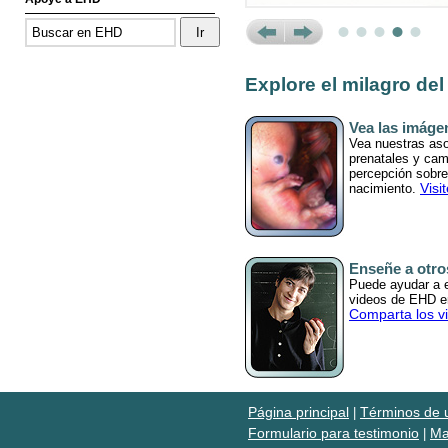
Prev
Next
Explore el milagro del
Vea las imáge
Vea nuestras as
prenatales y cam
percepción sobre 
Visi
nacimiento.
Enseñe a otro
Puede ayudar a ed
videos de EHD en
Comparta los v
Página principal
Términos de 
|
Formulario para testimonio
Ma
|