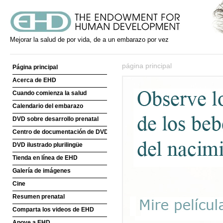
Mejorar la salud de por vida, de a un embarazo por vez
página principal
Página principal
Acerca de EHD
Cuando comienza la salud
Calendario del embarazo
DVD sobre desarrollo prenatal
Centro de documentación de DVD
DVD ilustrado plurilingüe
Tienda en línea de EHD
Galería de imágenes
Cine
Resumen prenatal
Comparta los videos de EHD
Apoye a EHD