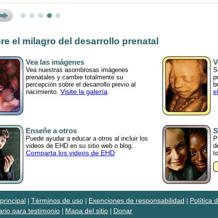
ext
re el milagro del desarrollo prenatal
Vea las imágenes
V
Vea nuestras asombrosas imágenes
S
prenatales y cambie totalmente su
p
percepción sobre el desarrollo previo al
b
Visite la galería
e
nacimiento.
Enseñe a otros
S
Puede ayudar a educar a otros al incluir los
P
videos de EHD en su sitio web o blog.
d
Comparta los videos de EHD
t
principal
Términos de uso
Exenciones de responsabilidad
Política 
|
|
|
rio para testimonio
Mapa del sitio
Donar
|
|