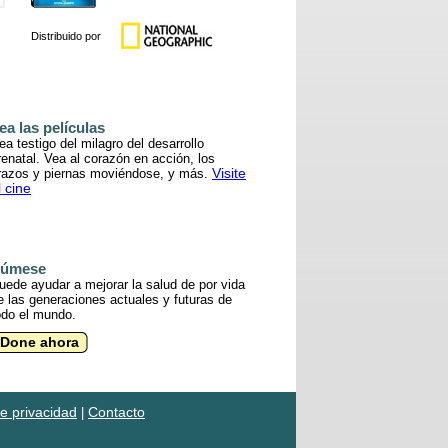
Distribuido por
ea las películas
ea testigo del milagro del desarrollo
renatal. Vea al corazón en acción, los
Visite
razos y piernas moviéndose, y más.
l cine
úmese
uede ayudar a mejorar la salud de por vida
e las generaciones actuales y futuras de
odo el mundo.
Done ahora
de privacidad
Contacto
|