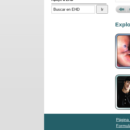
Prev
N
Explo
Página 
Formula